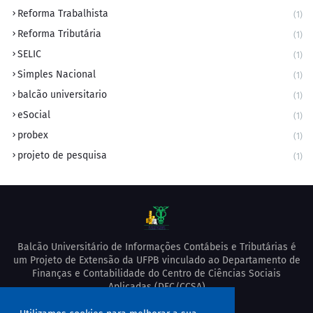
Reforma Trabalhista
(1)
Reforma Tributária
(1)
SELIC
(1)
Simples Nacional
(1)
balcão universitario
(1)
eSocial
(1)
probex
(1)
projeto de pesquisa
(1)
Balcão Universitário de Informações Contábeis e Tributárias é
um Projeto de Extensão da UFPB vinculado ao Departamento de
Finanças e Contabilidade do Centro de Ciências Sociais
Aplicadas (DFC/CCSA)