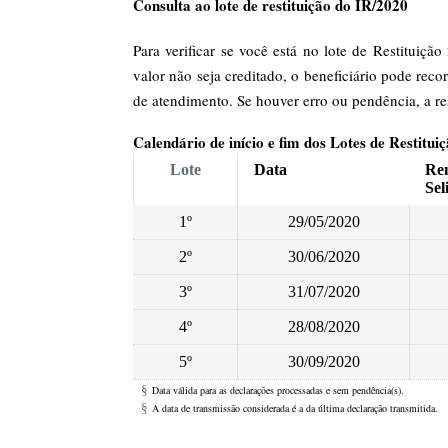
Consulta ao lote de restituição do IR/2020
Para verificar se você está no lote de Restitui
valor não seja creditado, o beneficiário pode reco
de atendimento. Se houver erro ou pendência, a re
Calendário de início e fim dos Lotes de Restitu
Lote
Data
Re
Sel
1º
29/05/2020
2º
30/06/2020
3º
31/07/2020
4º
28/08/2020
5º
30/09/2020
§
Data válida para as declarações processadas e sem pendência(s).
§
A data de transmissão considerada é a da última declaração transmitida.