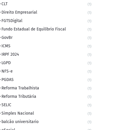
CLT
(1)
Direito Empresarial
(1)
FGTSDigital
(1)
Fundo Estadual de Equilíbrio Fiscal
(1)
GovBr
(1)
ICMS
(1)
IRPF 2024
(1)
LGPD
(1)
NFS-e
(1)
PGDAS
(1)
Reforma Trabalhista
(1)
Reforma Tributária
(1)
SELIC
(1)
Simples Nacional
(1)
balcão universitario
(1)