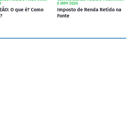
0
E IRPF 2020
EÃO: O que é? Como
Imposto de Renda Retido na
?
Fonte