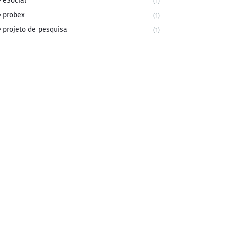
eSocial
(1)
probex
(1)
projeto de pesquisa
(1)