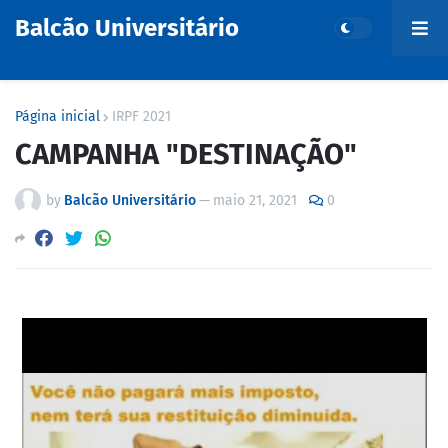
Balcão Universitário
Página inicial
IRPF 2021
CAMPANHA "DESTINAÇÃO"
by
Balcão Universitário
—
maio 21, 2021
0