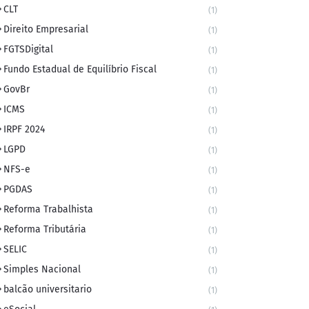
CLT
(1)
Direito Empresarial
(1)
FGTSDigital
(1)
Fundo Estadual de Equilíbrio Fiscal
(1)
GovBr
(1)
ICMS
(1)
IRPF 2024
(1)
LGPD
(1)
NFS-e
(1)
PGDAS
(1)
Reforma Trabalhista
(1)
Reforma Tributária
(1)
SELIC
(1)
Simples Nacional
(1)
balcão universitario
(1)